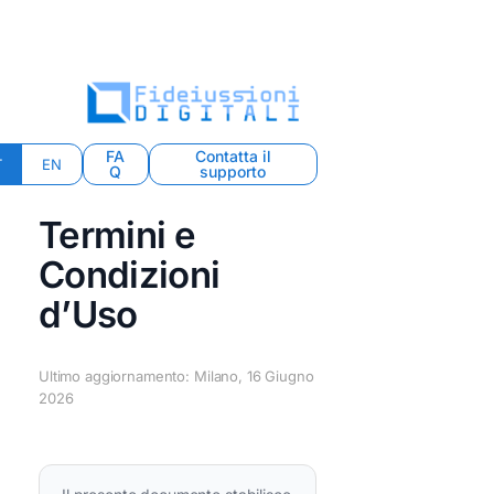
FA
Contatta il
T
EN
Q
supporto
Termini e
Condizioni
d’Uso
Ultimo aggiornamento: Milano, 16 Giugno
2026