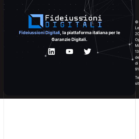
© 
Le
Fideiussioni Digitali
, la piattaforma italiana per le
20
Garanzie Digitali.
Op
Mi
13
de
di
91
Te
si