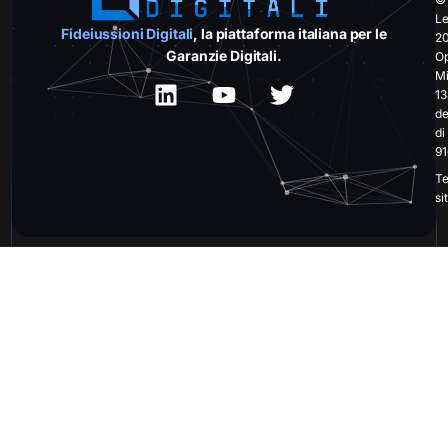
Le
Fideiussioni Digitali
, la piattaforma italiana per le
20
Garanzie Digitali.
Op
Mi
13
de
di
91
Te
si